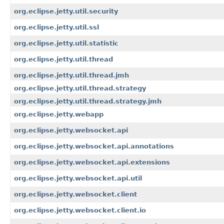
org.eclipse.jetty.util.security
org.eclipse.jetty.util.ssl
org.eclipse.jetty.util.statistic
org.eclipse.jetty.util.thread
org.eclipse.jetty.util.thread.jmh
org.eclipse.jetty.util.thread.strategy
org.eclipse.jetty.util.thread.strategy.jmh
org.eclipse.jetty.webapp
org.eclipse.jetty.websocket.api
org.eclipse.jetty.websocket.api.annotations
org.eclipse.jetty.websocket.api.extensions
org.eclipse.jetty.websocket.api.util
org.eclipse.jetty.websocket.client
org.eclipse.jetty.websocket.client.io