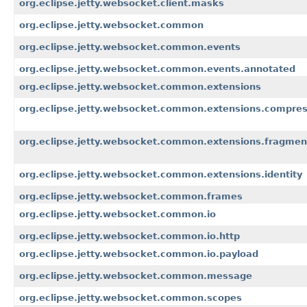
org.eclipse.jetty.websocket.client.masks
org.eclipse.jetty.websocket.common
org.eclipse.jetty.websocket.common.events
org.eclipse.jetty.websocket.common.events.annotated
org.eclipse.jetty.websocket.common.extensions
org.eclipse.jetty.websocket.common.extensions.compre
org.eclipse.jetty.websocket.common.extensions.fragmen
org.eclipse.jetty.websocket.common.extensions.identity
org.eclipse.jetty.websocket.common.frames
org.eclipse.jetty.websocket.common.io
org.eclipse.jetty.websocket.common.io.http
org.eclipse.jetty.websocket.common.io.payload
org.eclipse.jetty.websocket.common.message
org.eclipse.jetty.websocket.common.scopes