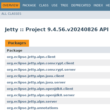
OVERVIEW
PACKAGE
CLASS
USE
TREE
DEPRECATED
INDEX
HE
ALL CLASSES
Jetty :: Project 9.4.56.v20240826 API
Packages
Package
org.eclipse.jetty.alpn.client
org.eclipse.jetty.alpn.conscrypt.client
org.eclipse.jetty.alpn.conscrypt.server
org.eclipse.jetty.alpn.java.client
org.eclipse.jetty.alpn.java.server
org.eclipse.jetty.alpn.openjdk8.client
org.eclipse.jetty.alpn.openjdk8.server
org.eclipse.jetty.alpn.server
org.eclipse.jetty.annotations