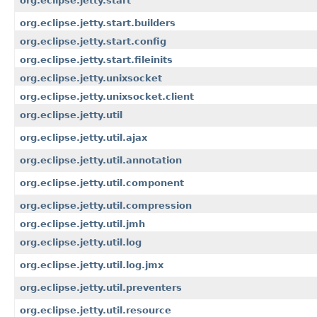
org.eclipse.jetty.start
org.eclipse.jetty.start.builders
org.eclipse.jetty.start.config
org.eclipse.jetty.start.fileinits
org.eclipse.jetty.unixsocket
org.eclipse.jetty.unixsocket.client
org.eclipse.jetty.util
org.eclipse.jetty.util.ajax
org.eclipse.jetty.util.annotation
org.eclipse.jetty.util.component
org.eclipse.jetty.util.compression
org.eclipse.jetty.util.jmh
org.eclipse.jetty.util.log
org.eclipse.jetty.util.log.jmx
org.eclipse.jetty.util.preventers
org.eclipse.jetty.util.resource