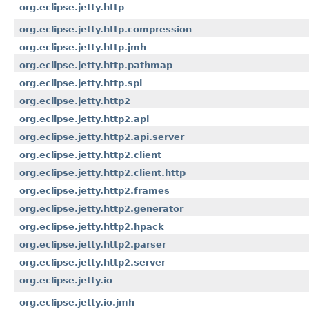
org.eclipse.jetty.http
org.eclipse.jetty.http.compression
org.eclipse.jetty.http.jmh
org.eclipse.jetty.http.pathmap
org.eclipse.jetty.http.spi
org.eclipse.jetty.http2
org.eclipse.jetty.http2.api
org.eclipse.jetty.http2.api.server
org.eclipse.jetty.http2.client
org.eclipse.jetty.http2.client.http
org.eclipse.jetty.http2.frames
org.eclipse.jetty.http2.generator
org.eclipse.jetty.http2.hpack
org.eclipse.jetty.http2.parser
org.eclipse.jetty.http2.server
org.eclipse.jetty.io
org.eclipse.jetty.io.jmh