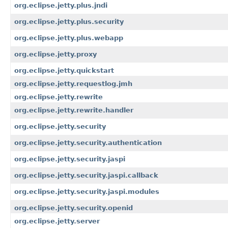
org.eclipse.jetty.plus.jndi
org.eclipse.jetty.plus.security
org.eclipse.jetty.plus.webapp
org.eclipse.jetty.proxy
org.eclipse.jetty.quickstart
org.eclipse.jetty.requestlog.jmh
org.eclipse.jetty.rewrite
org.eclipse.jetty.rewrite.handler
org.eclipse.jetty.security
org.eclipse.jetty.security.authentication
org.eclipse.jetty.security.jaspi
org.eclipse.jetty.security.jaspi.callback
org.eclipse.jetty.security.jaspi.modules
org.eclipse.jetty.security.openid
org.eclipse.jetty.server