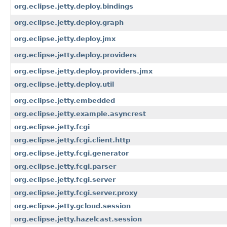
org.eclipse.jetty.deploy.bindings
org.eclipse.jetty.deploy.graph
org.eclipse.jetty.deploy.jmx
org.eclipse.jetty.deploy.providers
org.eclipse.jetty.deploy.providers.jmx
org.eclipse.jetty.deploy.util
org.eclipse.jetty.embedded
org.eclipse.jetty.example.asyncrest
org.eclipse.jetty.fcgi
org.eclipse.jetty.fcgi.client.http
org.eclipse.jetty.fcgi.generator
org.eclipse.jetty.fcgi.parser
org.eclipse.jetty.fcgi.server
org.eclipse.jetty.fcgi.server.proxy
org.eclipse.jetty.gcloud.session
org.eclipse.jetty.hazelcast.session